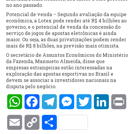
no ano passado.
Potencial de venda – Segundo avaliação da equipe
econômica, a Lotex pode render até R$ 4 bilhões ao
governo, e o potencial de venda da concessão do
serviço de jogos de apostas eletrônicas é ainda
maior. Ou seja, as duas privatizações podem render
mais de R$ 8 bilhões, na previsão mais otimista.
O secretário de Assuntos Econômicos do Ministério
da Fazenda, Mansueto Almeida, disse que
empresas estrangeiras estão interessadas na
exploração das apostas esportivas no Brasil e
devem se associar a investidores nacionais na
disputa pelo negócio.
WhatsApp
Facebook
Telegram
Messenger
Twitter
LinkedIn
Pri
Email
Copy
Compartilhar