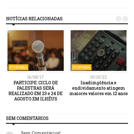
Link
NOTÍCIAS RELACIONADAS


ECONOMIA
ECONOMIA
16/08/17
10/10/22
PARTICIPE: CICLO DE
Inadimplência e
PALESTRAS SERÁ
endividamento atingem
REALIZADO EM 23 e 24 DE
maiores valores em 12 anos
AGOSTO EM ILHÉUS
SEM COMENTÁRIOS
Sem Comentários!