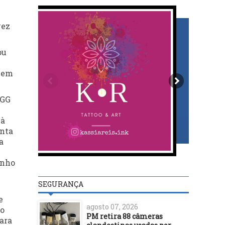
vez
ou
, em
DGG
 à
anta
a
enho
SEGURANÇA
e
agosto 07, 2026
no
PM retira 88 câmeras
para