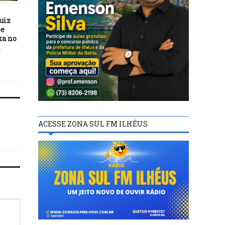
12/07/23
05/04/23
uiz
Prefeitura de Ilhéus leva
Projeto de Jerbson Mor
õe
drenagem e serviços de
dispõe sobre a isenção
xa no
asfalto para moradores da
taxa de inscrição par
Rua Bela Vista
concursos públicos e/
processos seletivos
ACESSE ZONA SUL FM ILHÉUS