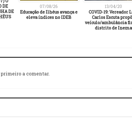
7) O
O DE
07/08/26
13/04/20
NHA DE
Educação de Ilhéus avança e
COVID-19: Vereador L
LHÉUS
eleva índices no IDEB
Carlos Escuta prop
veículo/ambulância fi
distrito de Inema
 primeiro a comentar.