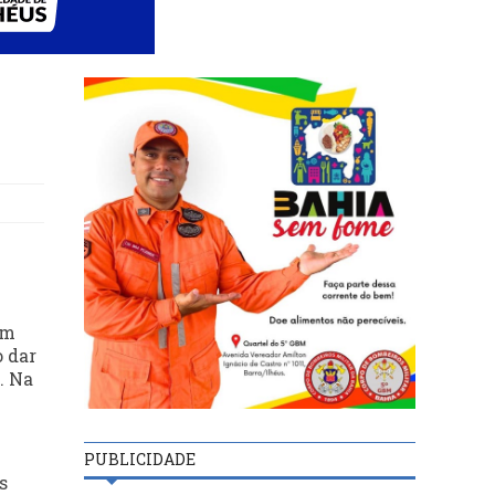
em
o dar
. Na
PUBLICIDADE
s