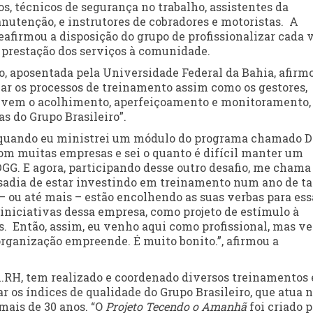
s, técnicos de segurança no trabalho, assistentes da
nutenção, e instrutores de cobradores e motoristas. A
reafirmou a disposição do grupo de profissionalizar cada 
 prestação dos serviços à comunidade.
o, aposentada pela Universidade Federal da Bahia, afirm
icar os processos de treinamento assim como os gestores,
volvem o acolhimento, aperfeiçoamento e monitoramento
s do Grupo Brasileiro”.
o, quando eu ministrei um módulo do programa chamado 
om muitas empresas e sei o quanto é difícil manter um
DGG. E agora, participando desse outro desafio, me chama
usadia de estar investindo em treinamento num ano de t
– ou até mais – estão encolhendo as suas verbas para ess
niciativas dessa empresa, como projeto de estímulo à
isas. Então, assim, eu venho aqui como profissional, mas v
anização empreende. É muito bonito.”, afirmou a
m.RH, tem realizado e coordenado diversos treinamentos 
r os índices de qualidade do Grupo Brasileiro, que atua 
mais de 30 anos. “O
Projeto Tecendo o Amanhã
foi criado 