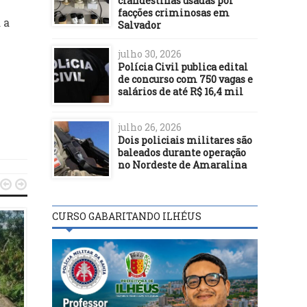
clandestinas usadas por
facções criminosas em
 a
Salvador
julho 30, 2026
Polícia Civil publica edital
de concurso com 750 vagas e
salários de até R$ 16,4 mil
julho 26, 2026
Dois policiais militares são
baleados durante operação
no Nordeste de Amaralina


CURSO GABARITANDO ILHÉUS
DESTAQUES
DESTAQUES