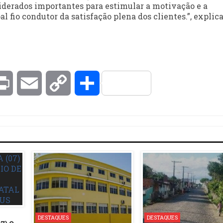
iderados importantes para estimular a motivação e a
l fio condutor da satisfação plena dos clientes.”, explica
kedIn
Print
Email
Copy
Compartilhar
Link
DESTAQUES
DESTAQUES