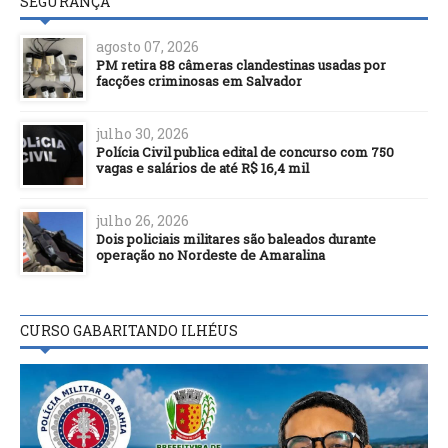
SEGURANÇA
agosto 07, 2026
PM retira 88 câmeras clandestinas usadas por
facções criminosas em Salvador
julho 30, 2026
Polícia Civil publica edital de concurso com 750
vagas e salários de até R$ 16,4 mil
julho 26, 2026
Dois policiais militares são baleados durante
operação no Nordeste de Amaralina
CURSO GABARITANDO ILHÉUS