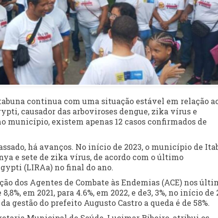
Itabuna continua com uma situação estável em relação a
ypti, causador das arboviroses dengue, zika vírus e
o município, existem apenas 12 casos confirmados de
ado, há avanços. No início de 2023, o município de It
nya e sete de zika vírus, de acordo com o último
ypti (LIRAa) no final do ano.
ação dos Agentes de Combate às Endemias (ACE) nos últi
,8%, em 2021, para 4.6%, em 2022, e de3, 3%, no início de 
 da gestão do prefeito Augusto Castro a queda é de 58%.
taria Municipal de Saúde, Lucimar Ribeiro, atribui os