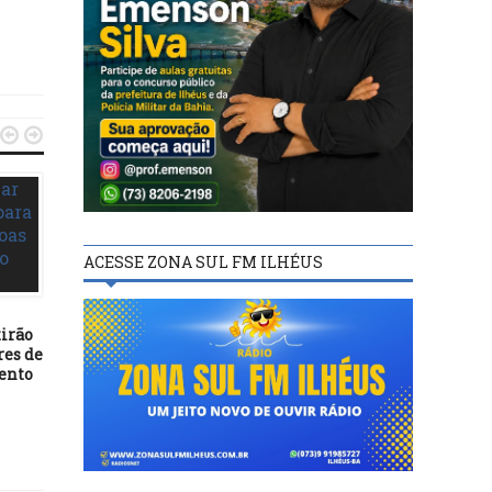


ACESSE ZONA SUL FM ILHÉUS
ITABUNA
ITABUNA
tirão
res de
08/08/25
08/02/22
ento
AACRRI homenageia pais
Prefeito Augusto Cast
catadores com café da
anuncia novos recursos 
manhã e presentes
a ampliação do atendim
no Hospital de Base