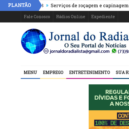
»
PLANTÃO
ces no IDEB
Serviços de roçagem e capinagem transf
Copa do Brasil
Fale Conosco
Rádios Online
Expediente
MENU
EMPREGO
ENTRETENIMENTO
SUA R