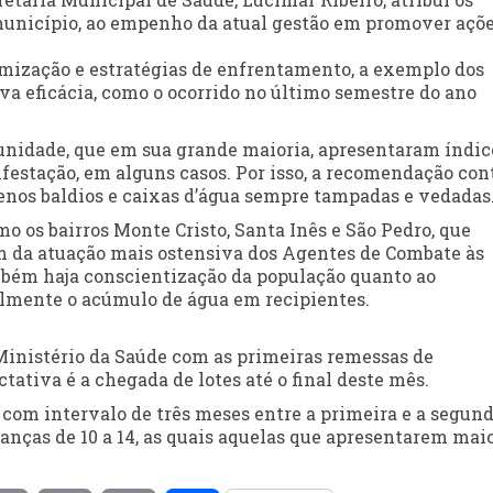
município, ao empenho da atual gestão em promover açõe
rmização e estratégias de enfrentamento, a exemplo dos
iva eficácia, como o ocorrido no último semestre do ano
nidade, que em sua grande maioria, apresentaram índic
festação, em alguns casos. Por isso, a recomendação con
rrenos baldios e caixas d’água sempre tampadas e vedadas
os bairros Monte Cristo, Santa Inês e São Pedro, que
m da atuação mais ostensiva dos Agentes de Combate às
mbém haja conscientização da população quanto ao
lmente o acúmulo de água em recipientes.
Ministério da Saúde com as primeiras remessas de
tativa é a chegada de lotes até o final deste mês.
com intervalo de três meses entre a primeira e a segun
rianças de 10 a 14, as quais aquelas que apresentarem mai