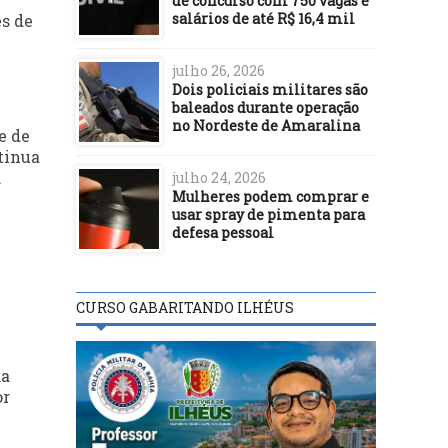
de concurso com 750 vagas e
salários de até R$ 16,4 mil
s de
julho 26, 2026
Dois policiais militares são
baleados durante operação
no Nordeste de Amaralina
e de
tinua
.
julho 24, 2026
Mulheres podem comprar e
usar spray de pimenta para
defesa pessoal
CURSO GABARITANDO ILHÉUS
da
or