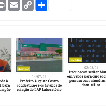
kedIn
Print
Email
Copy
Compartilhar
Link
ITABUNA
02/03/21
ITABUNA
Itabuna vai sediar Mu
em Saúde para cuidado
14/07/25
pessoas com atendim
uda à
Prefeito Augusto Castro
domiciliar
l para
congratula-se os 48 anos de
na pós-
criação do LAP Laboratório