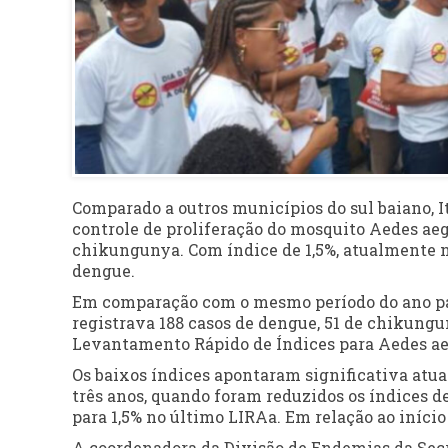
Comparado a outros municípios do sul baiano, 
controle de proliferação do mosquito Aedes aeg
chikungunya. Com índice de 1,5%, atualmente n
dengue.
Em comparação com o mesmo período do ano pass
registrava 188 casos de dengue, 51 de chikungu
Levantamento Rápido de Índices para Aedes aeg
Os baixos índices apontaram significativa atu
três anos, quando foram reduzidos os índices de 8
para 1,5% no último LIRAa. Em relação ao início
A coordenadora da Divisão de Endemias da Secre