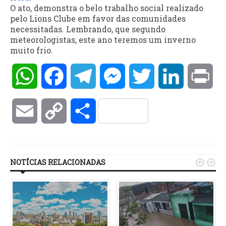
O ato, demonstra o belo trabalho social realizado
pelo Lions Clube em favor das comunidades
necessitadas. Lembrando, que segundo
meteorologistas, este ano teremos um inverno
muito frio.
WhatsApp
Facebook
Telegram
Messenger
Twitter
LinkedIn
Pri
Email
Copy
Compartilhar
Link
NOTÍCIAS RELACIONADAS

