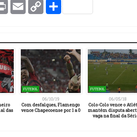
kedIn
Print
Email
Copy
Compartilhar
Link
FUTEBOL
FUTEBOL
06/10/19
06/05/18
neiro
Com desfalques, Flamengo
Colo-Colo vence o Atlét
al das
vence Chapecoense por 1 a 0
mantém disputa abert
vaga na final da Séri