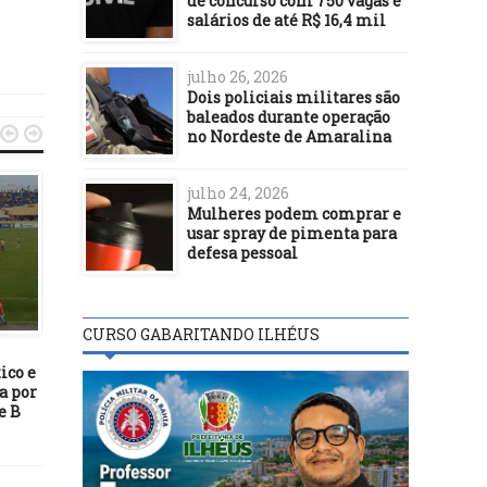
de concurso com 750 vagas e
salários de até R$ 16,4 mil
julho 26, 2026
Dois policiais militares são
baleados durante operação


no Nordeste de Amaralina
julho 24, 2026
Mulheres podem comprar e
usar spray de pimenta para
defesa pessoal
FUTEBOL
FUTEBOL
CURSO GABARITANDO ILHÉUS
28/02/22
15/12/22
ico e
Botafogo é superado pela
França bate Marrocos por
a por
Portuguesa no Campeonato
0 e vai pegar a Argentin
e B
Carioca
final da Copa