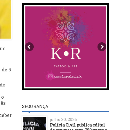
que
 de 5
ndo
 o
nês
SEGURANÇA
eceber
julho 30, 2026
Polícia Civil publica edital