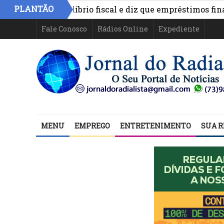
PLANTÃO
onta equilíbrio fiscal e diz que empréstimos financiam 
abelece convênio para declaração do ITR de produtores ru
Fale Conosco
Rádios Online
Expediente
MENU
EMPREGO
ENTRETENIMENTO
SUA R