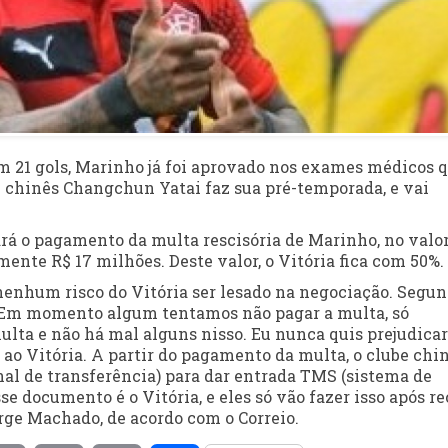
om 21 gols, Marinho já foi aprovado nos exames médicos 
e chinês Changchun Yatai faz sua pré-temporada, e vai
fará o pagamento da multa rescisória de Marinho, no valor
ente R$ 17 milhões. Deste valor, o Vitória fica com 50%.
nenhum risco do Vitória ser lesado na negociação. Segu
 “Em momento algum tentamos não pagar a multa, só
lta e não há mal alguns nisso. Eu nunca quis prejudicar
o ao Vitória. A partir do pagamento da multa, o clube chi
ional de transferência) para dar entrada TMS (sistema de
se documento é o Vitória, e eles só vão fazer isso após r
orge Machado, de acordo com o Correio.