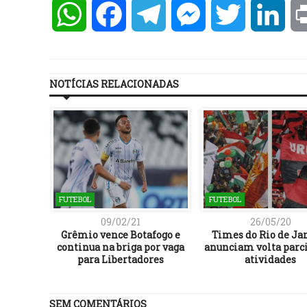
WhatsApp
Facebook
Telegram
Messenger
Twitter
Lin
NOTÍCIAS RELACIONADAS
FUTEBOL
FUTEBOL
09/02/21
26/05/20
 por 2 a
Grêmio vence Botafogo e
Times do Rio de Ja
ntina na
continua na briga por vaga
anunciam volta parci
a
para Libertadores
atividades
SEM COMENTÁRIOS