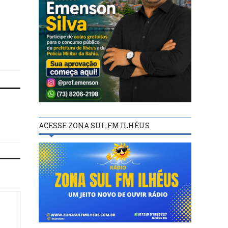
“Anúncios publicitários
Ilhéus: Rumo a uma cidade
Municipal de Ilhéus dev
inclusiva e sustentável
conter de forma visível
valor pago pela inserçã
afirma o Vereador Co
Araújo.
ACESSE ZONA SUL FM ILHÉUS