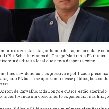
imento direitista está ganhando destaque na cidade com
al (PL). Sob a liderança de Thiago Martins, o PL iniciou
iscreta da direita local que agora desponta como
em Ilhéus evidenciou a expressiva e politizada presença
statação, o PL busca se aproximar desse público, buscand
esses.
Airton de Carvalho, Cida Longo e outros, estão aderindo
do, incentivando um crescimento exponencial nas filiaçõ
nas 15 dias, o PL já angariou um número significativo 