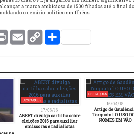
alcançar a marca ambiciosa de 1500 filiados até o final do
ldando o cenário político em Ilhéus.
kedIn
Print
Email
Copy
Compartilhar
Link
DESTAQUES
DESTAQUES
16/04/18
Artigo de Gaudênci
17/06/16
Torquato l O USO D
ABERT divulga cartilha sobre
NOMES EM VÃO
eleições 2016 para auxiliar
emissoras e radialistas
nças na