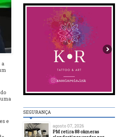
 a
 um
 do
o uma
SEGURANÇA
es e
agosto 07, 2026
PM retira 88 câmeras
de