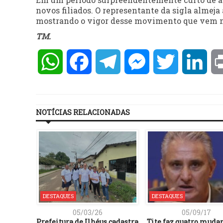
novos filiados. O representante da sigla almeja 
mostrando o vigor desse movimento que vem mo
TM.
WhatsApp
Facebook
Telegram
Messenger
Twitter
Lin
NOTÍCIAS RELACIONADAS
DESTAQUES
DESTAQUES
05/03/26
05/09/17
Prefeitura de Ilhéus cadastra
Tite faz quatro muda