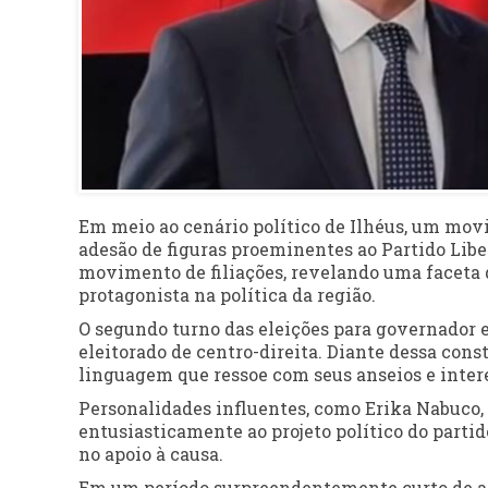
Em meio ao cenário político de Ilhéus, um mov
adesão de figuras proeminentes ao Partido Liber
movimento de filiações, revelando uma faceta d
protagonista na política da região.
O segundo turno das eleições para governador 
eleitorado de centro-direita. Diante dessa con
linguagem que ressoe com seus anseios e inter
Personalidades influentes, como Erika Nabuco, 
entusiasticamente ao projeto político do parti
no apoio à causa.
Em um período surpreendentemente curto de ape