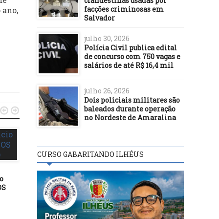
clandestinas usadas por
facções criminosas em
 ano,
Salvador
julho 30, 2026
Polícia Civil publica edital
de concurso com 750 vagas e
salários de até R$ 16,4 mil
julho 26, 2026
Dois policiais militares são
baleados durante operação


no Nordeste de Amaralina
CURSO GABARITANDO ILHÉUS
o
OS
DESTAQUES
DESTAQUES
29/05/24
28/01/16
7ª Conferência Municipal de