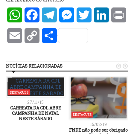
WhatsApp
Facebook
Telegram
Messenger
Twitter
LinkedIn
Pri
Email
Copy
Compartilhar
Link
NOTÍCIAS RELACIONADAS


DESTAQUES
27/11/15
CARREATA DA CDL ABRE
CAMPANHA DE NATAL
DESTAQUES
NESTE SÁBADO
15/02/19
FNDE não pode ser obrigado