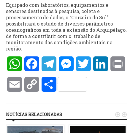
Equipado com laboratórios, equipamentos e
sensores destinados à pesquisa, coleta e
processamento de dados, o “Cruzeiro do Sul”
possibilitará o estudo de diversos parâmetros
oceanográficos em toda a extensão do Arquipélago,
de forma a contribuir com o trabalho de
monitoramento das condições ambientais na
região.
WhatsApp
Facebook
Telegram
Messenger
Twitter
LinkedIn
Pri
Email
Copy
Compartilhar
Link
NOTÍCIAS RELACIONADAS

