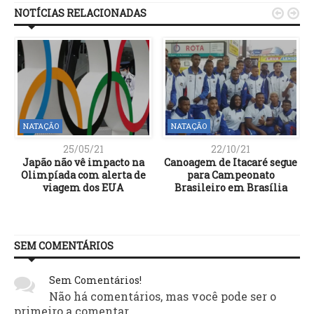
NOTÍCIAS RELACIONADAS


NATAÇÃO
NATAÇÃO
25/05/21
22/10/21
Japão não vê impacto na
Canoagem de Itacaré segue
e
Olimpíada com alerta de
para Campeonato
viagem dos EUA
Brasileiro em Brasília
SEM COMENTÁRIOS
Sem Comentários!
Não há comentários, mas você pode ser o
primeiro a comentar.