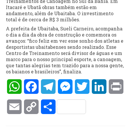
Treinamentos de Canoagem no Sul da Bahia. Em
Itacaré e Ubatã obras também estão em
andamento, além de Ubaitaba. O investimento
total é de cerca de R$ 3 milhões.
A prefeita de Ubaitaba, Sueli Carneiro, acompanha
o dia a dia da obra de construção e comemora os
avanços: “fico feliz em ver esse sonho dos atletas e
desportistas ubaitabenses sendo realizado. Esse
Centro de Treinamento será divisor de águas e um
marco para o nosso principal esporte, a canoagem,
que tantas alegrias tem trazido para a nossa gente,
os baianos e brasileiros”, finaliza.
WhatsApp
Facebook
Telegram
Messenger
Twitter
LinkedIn
Pri
Email
Copy
Compartilhar
Link