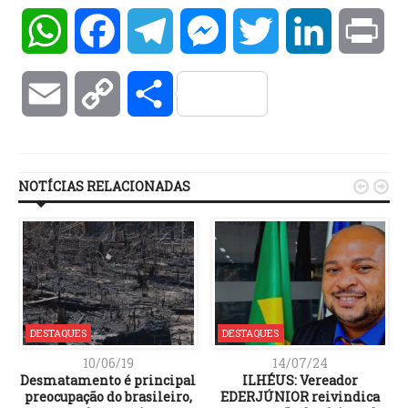
WhatsApp
Facebook
Telegram
Messenger
Twitter
LinkedIn
Pri
Email
Copy
Compartilhar
Link
NOTÍCIAS RELACIONADAS


DESTAQUES
DESTAQUES
10/06/19
14/07/24
Desmatamento é principal
ILHÉUS: Vereador
preocupação do brasileiro,
EDERJÚNIOR reivindica