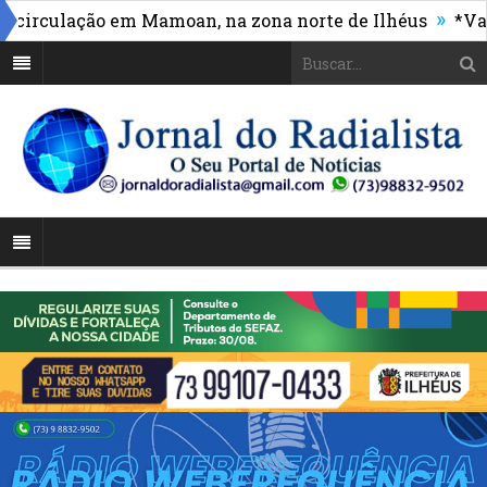
»
rculação em Mamoan, na zona norte de Ilhéus
*Vasco 