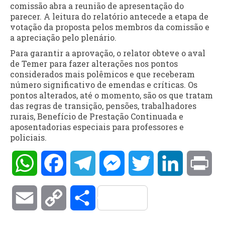
comissão abra a reunião de apresentação do
parecer. A leitura do relatório antecede a etapa de
votação da proposta pelos membros da comissão e
a apreciação pelo plenário.
Para garantir a aprovação, o relator obteve o aval
de Temer para fazer alterações nos pontos
considerados mais polêmicos e que receberam
número significativo de emendas e críticas. Os
pontos alterados, até o momento, são os que tratam
das regras de transição, pensões, trabalhadores
rurais, Benefício de Prestação Continuada e
aposentadorias especiais para professores e
policiais.
WhatsApp
Facebook
Telegram
Messenger
Twitter
LinkedIn
Pri
Email
Copy
Compartilhar
Link