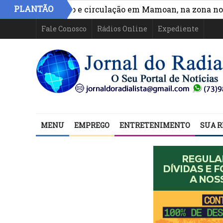
PLANTÃO
ora acesso e circulação em Mamoan, na zona norte de I
Fale Conosco
Rádios Online
Expediente
MENU
EMPREGO
ENTRETENIMENTO
SUA R