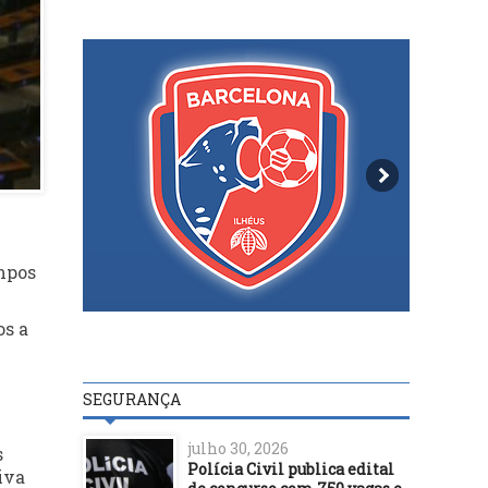
ampos
os a
SEGURANÇA
julho 30, 2026
s
Polícia Civil publica edital
iva