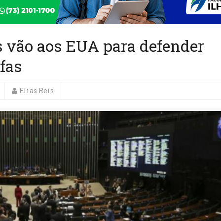
s vão aos EUA para defender
ifas
Elias Reis