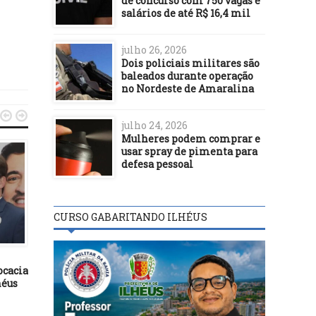
de concurso com 750 vagas e
salários de até R$ 16,4 mil
julho 26, 2026
Dois policiais militares são
baleados durante operação
no Nordeste de Amaralina


julho 24, 2026
Mulheres podem comprar e
usar spray de pimenta para
defesa pessoal
CURSO GABARITANDO ILHÉUS
POLÍTICA
POLÍTICA
01/05/23
18/05/19
ocacia
Ricardo Salles é favorito
Bolsonaro comemor
héus
para relatoria da CPI do MST;
entrada de empresa aé
foco será “ver quem banca” o
europeia no Brasil
movimento