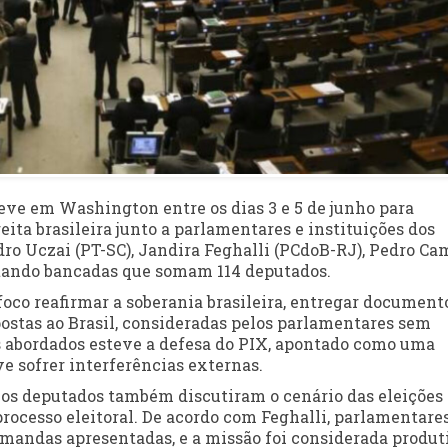
eve em Washington entre os dias 3 e 5 de junho para
ita brasileira junto a parlamentares e instituições dos
ro Uczai (PT-SC), Jandira Feghalli (PCdoB-RJ), Pedro C
tando bancadas que somam 114 deputados.
oco reafirmar a soberania brasileira, entregar document
ostas ao Brasil, consideradas pelos parlamentares sem
s abordados esteve a defesa do PIX, apontado como uma
e sofrer interferências externas.
 os deputados também discutiram o cenário das eleições
rocesso eleitoral. De acordo com Feghalli, parlamentare
andas apresentadas, e a missão foi considerada produt