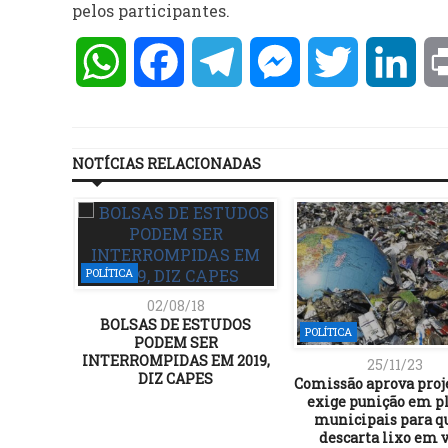
pelos participantes.
WhatsApp
Facebook
Telegram
Messenger
Twitter
Lin
NOTÍCIAS RELACIONADAS
POLÍTICA
02/08/18
BOLSAS DE ESTUDOS
POLÍTICA
PODEM SER
INTERROMPIDAS EM 2019,
25/11/23
DIZ CAPES
Comissão aprova proj
exige punição em p
municipais para 
descarta lixo em 