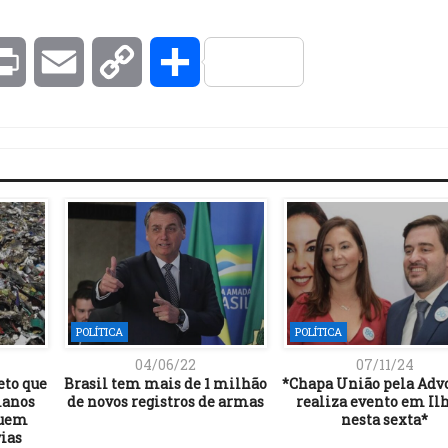
kedIn
Print
Email
Copy
Compartilhar
Link
POLÍTICA
POLÍTICA
04/06/22
07/11/24
eto que
Brasil tem mais de 1 milhão
*Chapa União pela Adv
lanos
de novos registros de armas
realiza evento em Il
quem
nesta sexta*
vias