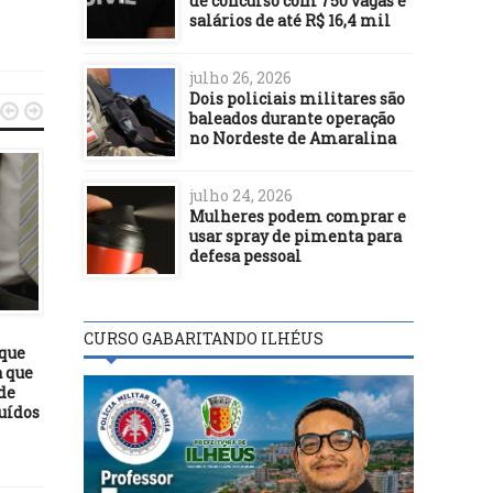
de concurso com 750 vagas e
salários de até R$ 16,4 mil
julho 26, 2026
Dois policiais militares são


baleados durante operação
no Nordeste de Amaralina
julho 24, 2026
Mulheres podem comprar e
usar spray de pimenta para
defesa pessoal
POLÍTICA
POLÍTICA
08/07/19
25/07/24
CURSO GABARITANDO ILHÉUS
 que
Ministério da Agricultura
Governo convoca candid
 que
proíbe venda de seis marcas
da turma 1 do concurso
de
de azeite
DPT para apresentação
uídos
documentação e períc
médica