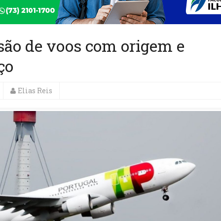
são de voos com origem e
ço
Elias Reis