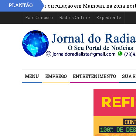
PLANTÃO
ra acesso e circulação em Mamoan, na zona norte de Il
Fale Conosco
Rádios Online
Expediente
MENU
EMPREGO
ENTRETENIMENTO
SUA R