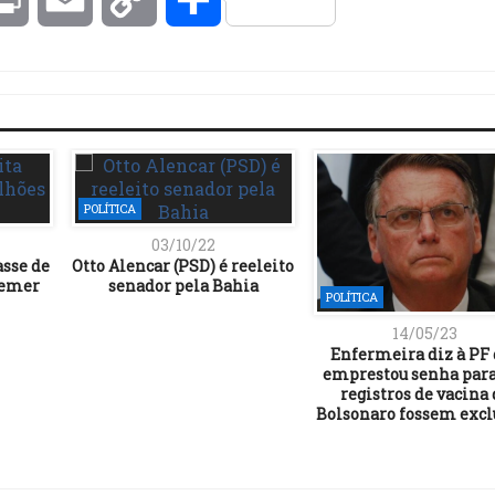
Link
POLÍTICA
03/10/22
asse de
Otto Alencar (PSD) é reeleito
Temer
senador pela Bahia
POLÍTICA
14/05/23
Enfermeira diz à PF
emprestou senha para
registros de vacina 
Bolsonaro fossem excl