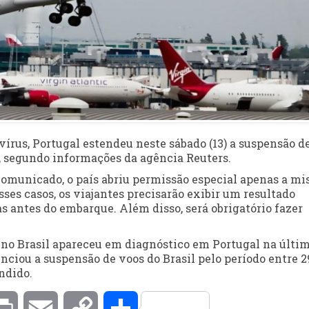
vírus, Portugal estendeu neste sábado (13) a suspensão d
o, segundo informações da agência Reuters.
comunicado, o país abriu permissão especial apenas a mi
es casos, os viajantes precisarão exibir um resultado
as antes do embarque. Além disso, será obrigatório fazer
z no Brasil apareceu em diagnóstico em Portugal na últi
anunciou a suspensão de voos do Brasil pelo período entre 2
endido.
kedIn
Print
Email
Copy
Compartilhar