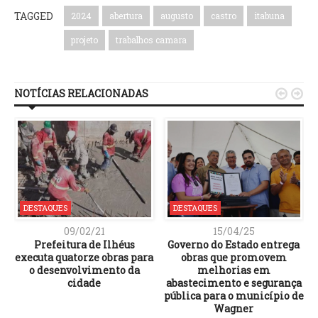
TAGGED
2024
abertura
augusto
castro
itabuna
projeto
trabalhos camara
NOTÍCIAS RELACIONADAS


DESTAQUES
DESTAQUES
09/02/21
15/04/25
Prefeitura de Ilhéus
Governo do Estado entrega
executa quatorze obras para
obras que promovem
o desenvolvimento da
melhorias em
cidade
abastecimento e segurança
pública para o município de
Wagner