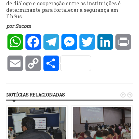
de diálogo e cooperação entre as instituições é
determinante para fortalecer a segurança em
Ilhéus.
por Sucom
WhatsApp
Facebook
Telegram
Messenger
Twitter
LinkedIn
Pri
Email
Copy
Compartilhar
Link
NOTÍCIAS RELACIONADAS

