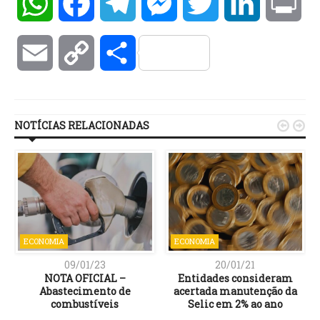
WhatsApp
Facebook
Telegram
Messenger
Twitter
LinkedIn
Pri
Email
Copy
Compartilhar
Link
NOTÍCIAS RELACIONADAS


ECONOMIA
ECONOMIA
09/01/23
20/01/21
NOTA OFICIAL –
Entidades consideram
Abastecimento de
acertada manutenção da
combustíveis
Selic em 2% ao ano