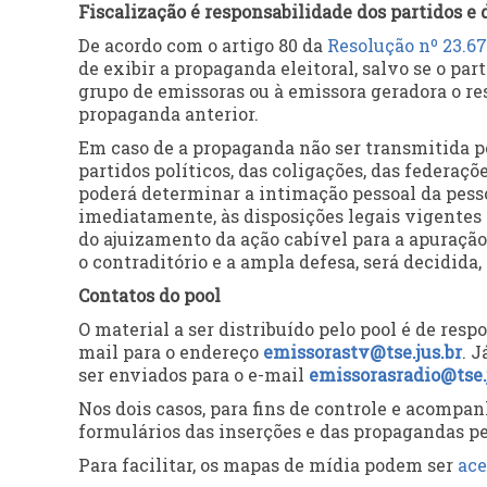
Fiscalização é responsabilidade dos partidos e 
De acordo com o artigo 80 da
Resolução nº 23.67
de exibir a propaganda eleitoral, salvo se o par
grupo de emissoras ou à emissora geradora o res
propaganda anterior.
Em caso de a propaganda não ser transmitida pe
partidos políticos, das coligações, das federaçõ
poderá determinar a intimação pessoal da pess
imediatamente, às disposições legais vigentes 
do ajuizamento da ação cabível para a apuração
o contraditório e a ampla defesa, será decidida
Contatos do pool
O material a ser distribuído pelo pool é de re
mail para o endereço
emissorastv@tse.jus.br
. 
ser enviados para o e-mail
emissorasradio@tse.
Nos dois casos, para fins de controle e acomp
formulários das inserções e das propagandas p
Para facilitar, os mapas de mídia podem ser
ace