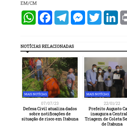
EM/CM
WhatsApp
Facebook
Telegram
Messenger
Twitter
Lin
NOTÍCIAS RELACIONADAS
MAIS NOTÍCIAS
MAIS NOTÍCIAS
07/07/23
22/01/22
Defesa Civil atualiza dados
Prefeito Augusto C
sobre notificações de
inaugura a Centra
situação de risco em Itabuna
Triagem de Coleta Se
de Itabuna