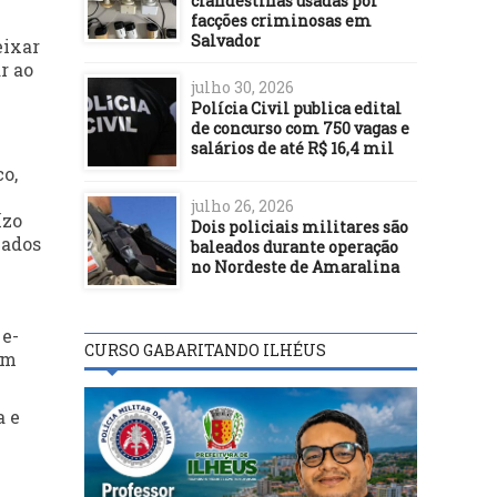
clandestinas usadas por
facções criminosas em
Salvador
eixar
r ao
julho 30, 2026
Polícia Civil publica edital
de concurso com 750 vagas e
salários de até R$ 16,4 mil
co,
julho 26, 2026
ízo
Dois policiais militares são
vados
baleados durante operação
no Nordeste de Amaralina
 e-
CURSO GABARITANDO ILHÉUS
em
a e