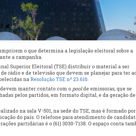
umprirem o que determina a legislação eleitoral sobre a
rante a campanha.
al Superior Eleitoral (TSE) distribuir o material a ser
 de rádio e de televisão que devem se planejar para ter a
abelecidas na
Resolução TSE nº 23.610
.
aís devem manter contato com o
pool
de emissoras, que se
das pelos partidos, em formato digital, e da geração de
calizado na sala V-501, na sede do TSE, mas é formado por
icação do país. O telefone para atendimento de candidat
derações partidárias é o (61) 3030-7138. O espaço conta ta