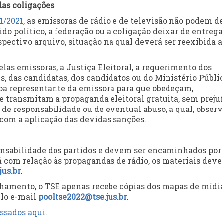
das coligações
1/2021
, as emissoras de rádio e de televisão não podem d
tido político, a federação ou a coligação deixar de entrega
pectivo arquivo, situação na qual deverá ser reexibida a
las emissoras, a Justiça Eleitoral, a requerimento dos
es, das candidatas, dos candidatos ou do Ministério Públi
oa representante da emissora para que obedeçam,
e transmitam a propaganda eleitoral gratuita, sem preju
 de responsabilidade ou de eventual abuso, a qual, obser
, com a aplicação das devidas sanções.
sponsabilidade dos partidos e devem ser encaminhados por
Já com relação às propagandas de rádio, os materiais dev
jus.br
.
anhamento, o TSE apenas recebe cópias dos mapas de mídi
elo e-mail
pooltse2022@tse.jus.br
.
ssados aqui
.