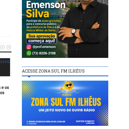


ACESSE ZONA SUL FM ILHÉUS
 e os
MAIS NOTÍCIAS
MAIS NOTÍCIAS
08/08/23
31/05/21
Prefeito Augusto Castro
CPI vai ouvir especialis
homologa resultado final do
contra e a favor da
Processo Seletivo
cloroquina no tratame
Simplificado da SEMPS
contra covid