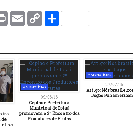
kedIn
Print
Email
Copy
Compartilhar
Link
MAIS NOTÍCIAS
27/07/15
MAIS NOTÍCIAS
Artigo: Nós brasileiros
09/06/16
Ceplac e Prefeitura
Municipal de Ipiaú
promovem o 2º Encontro dos
astro
Produtores de Frutas
l de
letiva