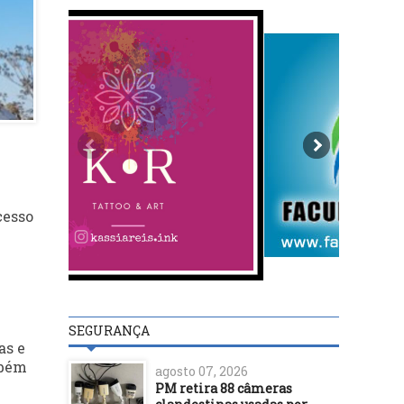
cesso
SEGURANÇA
as e
mbém
agosto 07, 2026
PM retira 88 câmeras