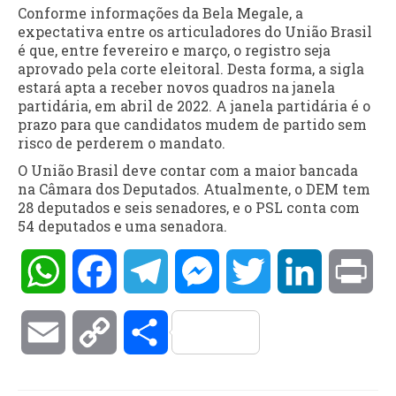
Conforme informações da Bela Megale, a
expectativa entre os articuladores do União Brasil
é que, entre fevereiro e março, o registro seja
aprovado pela corte eleitoral. Desta forma, a sigla
estará apta a receber novos quadros na janela
partidária, em abril de 2022. A janela partidária é o
prazo para que candidatos mudem de partido sem
risco de perderem o mandato.
O União Brasil deve contar com a maior bancada
na Câmara dos Deputados. Atualmente, o DEM tem
28 deputados e seis senadores, e o PSL conta com
54 deputados e uma senadora.
WhatsApp
Facebook
Telegram
Messenger
Twitter
LinkedIn
Pri
Email
Copy
Compartilhar
Link