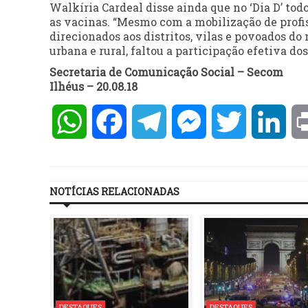
Walkíria Cardeal disse ainda que no ‘Dia D’ tod
as vacinas. “Mesmo com a mobilização de prof
direcionados aos distritos, vilas e povoados do
urbana e rural, faltou a participação efetiva do
Secretaria de Comunicação Social – Secom
Ilhéus – 20.08.18
WhatsApp
Facebook
Telegram
Messenger
Twitter
Lin
NOTÍCIAS RELACIONADAS
DESTAQUES
DESTAQUES