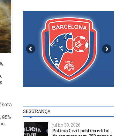
e,
.
s
isora
SEGURANÇA
, 95%
po,
julho 30, 2026
Polícia Civil publica edital