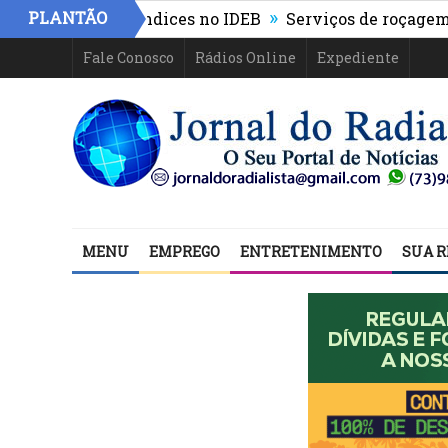
»
PLANTÃO
 e eleva índices no IDEB
Serviços de roçagem e cap
Fale Conosco
Rádios Online
Expediente
MENU
EMPREGO
ENTRETENIMENTO
SUA R