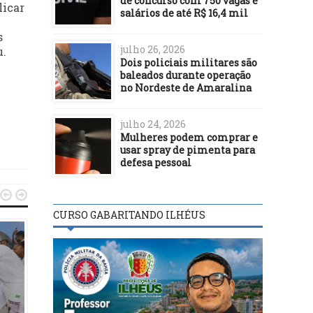
de concurso com 750 vagas e
licar
salários de até R$ 16,4 mil
s
julho 26, 2026
u.
Dois policiais militares são
baleados durante operação
no Nordeste de Amaralina
julho 24, 2026
Mulheres podem comprar e
usar spray de pimenta para
defesa pessoal


CURSO GABARITANDO ILHÉUS
DESTAQUES
19/07/15
COLO COLO É CASO DE
POLÍCIA
DESTAQUES