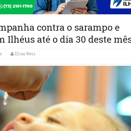
panha contra o sarampo e
m Ilhéus até o dia 30 deste mê
s
Elias Reis