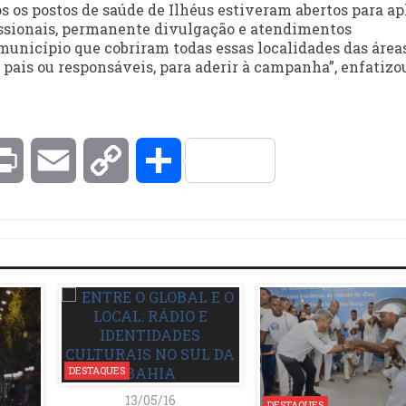
os os postos de saúde de Ilhéus estiveram abertos para ap
issionais, permanente divulgação e atendimentos
 município que cobriram todas essas localidades das área
s pais ou responsáveis, para aderir à campanha”, enfatizo
kedIn
Print
Email
Copy
Compartilhar
Link
DESTAQUES
13/05/16
DESTAQUES