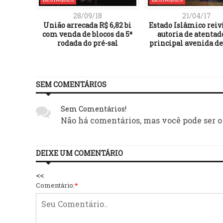
28/09/18
21/04/17
União arrecada R$ 6,82 bi
Estado Islâmico reiv
com venda de blocos da 5ª
autoria de atentad
rodada do pré-sal
principal avenida de
SEM COMENTÁRIOS
Sem Comentários!
Não há comentários, mas você pode ser o
DEIXE UM COMENTÁRIO
<<
Comentário:
*