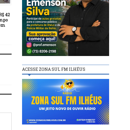
17/03/20
R$ 42
Cancelado lançamento
empo
livro sobre Aborto na
 em
Faculdade de Ilhéus ne
terça-feira (17)
ACESSE ZONA SUL FM ILHÉUS