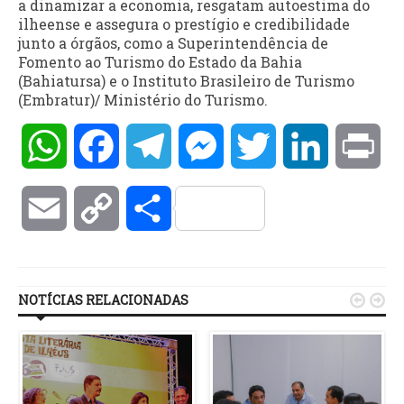
a dinamizar a economia, resgatam autoestima do
ilheense e assegura o prestígio e credibilidade
junto a órgãos, como a Superintendência de
Fomento ao Turismo do Estado da Bahia
(Bahiatursa) e o Instituto Brasileiro de Turismo
(Embratur)/ Ministério do Turismo.
WhatsApp
Facebook
Telegram
Messenger
Twitter
LinkedIn
Pri
Email
Copy
Compartilhar
Link
NOTÍCIAS RELACIONADAS

