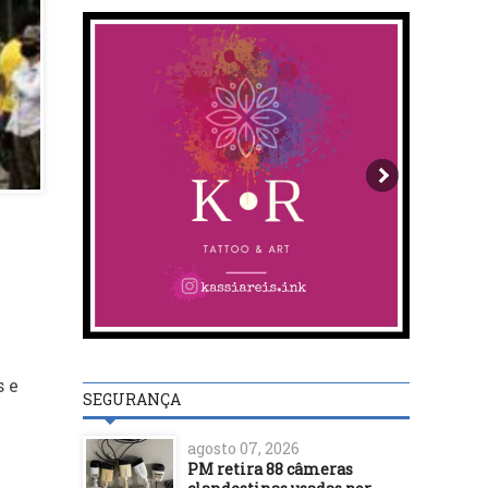
s e
SEGURANÇA
agosto 07, 2026
PM retira 88 câmeras