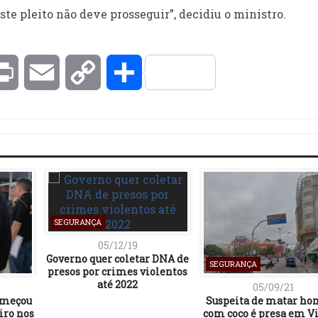
e pleito não deve prosseguir”, decidiu o ministro.
kedIn
Print
Email
Copy
Compartilhar
Link
SEGURANÇA
05/12/19
Governo quer coletar DNA de
SEGURANÇA
presos por crimes violentos
até 2022
05/09/21
omeçou
Suspeita de matar h
iro nos
com coco é presa em Vi