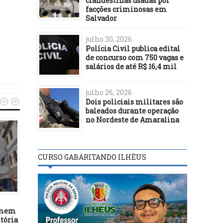
clandestinas usadas por
facções criminosas em
Salvador
julho 30, 2026
Polícia Civil publica edital
de concurso com 750 vagas e
salários de até R$ 16,4 mil
julho 26, 2026


Dois policiais militares são
baleados durante operação
no Nordeste de Amaralina
CURSO GABARITANDO ILHÉUS
SEGURANÇA
SEGURANÇA
16/11/22
18/08/25
omem
Estudante diz ter sido
Grupo volta a protestar 
tória
agredido com socos por oito
mortes de três mulhere