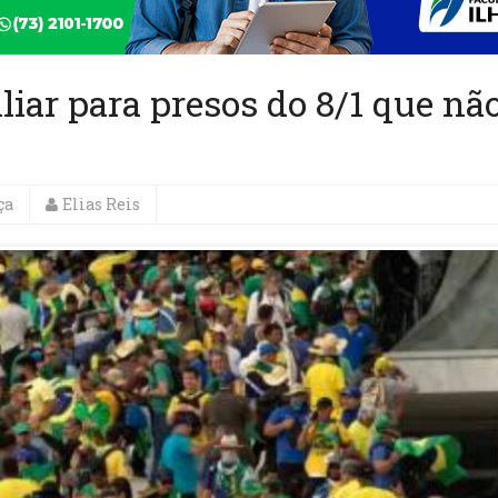
liar para presos do 8/1 que nã
ça
Elias Reis