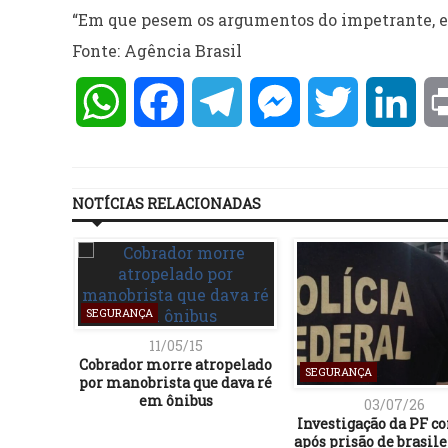
“Em que pesem os argumentos do impetrante, est
Fonte: Agência Brasil
WhatsApp
Facebook
Telegram
Messenger
Twitter
Lin
NOTÍCIAS RELACIONADAS
SEGURANÇA
11/05/15
Cobrador morre atropelado
SEGURANÇA
por manobrista que dava ré
em ônibus
03/07/26
Investigação da PF c
após prisão de brasile