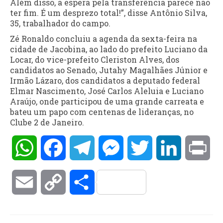
Além disso, a espera pela transferência parece não
ter fim. É um desprezo total!”, disse Antônio Silva,
35, trabalhador do campo.
Zé Ronaldo concluiu a agenda da sexta-feira na
cidade de Jacobina, ao lado do prefeito Luciano da
Locar, do vice-prefeito Cleriston Alves, dos
candidatos ao Senado, Jutahy Magalhães Júnior e
Irmão Lázaro, dos candidatos a deputado federal
Elmar Nascimento, José Carlos Aleluia e Luciano
Araújo, onde participou de uma grande carreata e
bateu um papo com centenas de lideranças, no
Clube 2 de Janeiro.
WhatsApp
Facebook
Telegram
Messenger
Twitter
LinkedIn
Pri
Email
Copy
Compartilhar
Link