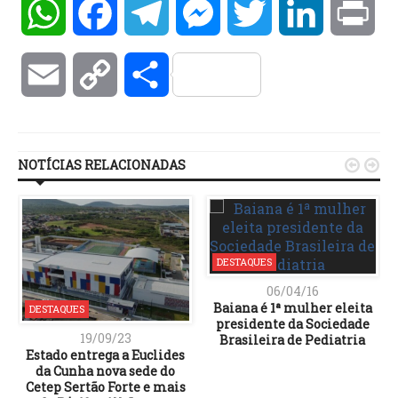
WhatsApp
Facebook
Telegram
Messenger
Twitter
LinkedIn
Pri
Email
Copy
Compartilhar
Link
NOTÍCIAS RELACIONADAS


DESTAQUES
06/04/16
Baiana é 1ª mulher eleita
DESTAQUES
presidente da Sociedade
19/09/23
Brasileira de Pediatria
Estado entrega a Euclides
da Cunha nova sede do
Cetep Sertão Forte e mais