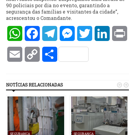
90 policiais por dia no evento, garantindo a
segurança das famílias e visitantes da cidade”,
acrescentou o Comandante.
WhatsApp
Facebook
Telegram
Messenger
Twitter
LinkedIn
Pri
Email
Copy
Compartilhar
Link
NOTÍCIAS RELACIONADAS


SEGURANÇA
SEGURANÇA