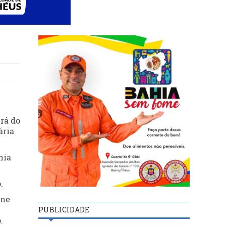
rá do
ária
hia
.
one
PUBLICIDADE
.