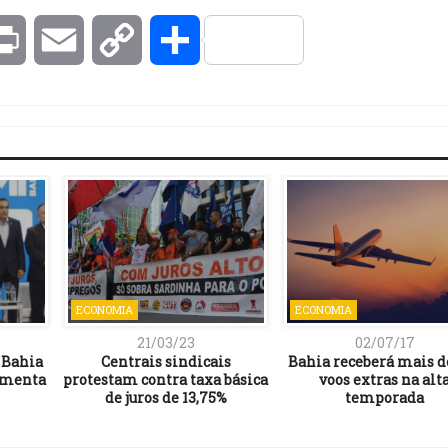
kedIn
Print
Email
Copy
Compartilhar
Link
ECONOMIA
ECONOMIA
21/03/23
02/07/17
 Bahia
Centrais sindicais
Bahia receberá mais d
imenta
protestam contra taxa básica
voos extras na alt
de juros de 13,75%
temporada