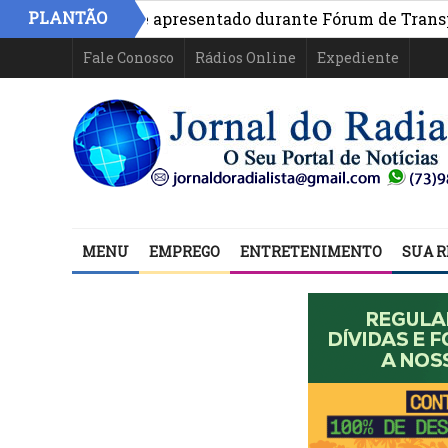
PLANTÃO
vo na Bahia é apresentado durante Fórum de Transparênci
Fale Conosco
Rádios Online
Expediente
MENU
EMPREGO
ENTRETENIMENTO
SUA R