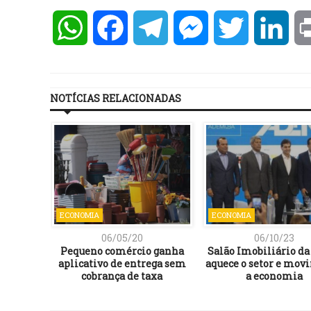
WhatsApp
Facebook
Telegram
Messenger
Twitter
Lin
NOTÍCIAS RELACIONADAS
ECONOMIA
ECONOMIA
06/05/20
06/10/23
al tem
Pequeno comércio ganha
Salão Imobiliário da
o para
aplicativo de entrega sem
aquece o setor e mov
s anos
cobrança de taxa
a economia