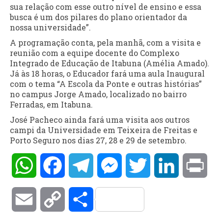
sua relação com esse outro nível de ensino e essa
busca é um dos pilares do plano orientador da
nossa universidade”.
A programação conta, pela manhã, com a visita e
reunião com a equipe docente do Complexo
Integrado de Educação de Itabuna (Amélia Amado).
Já às 18 horas, o Educador fará uma aula Inaugural
com o tema “A Escola da Ponte e outras histórias”
no campus Jorge Amado, localizado no bairro
Ferradas, em Itabuna.
José Pacheco ainda fará uma visita aos outros
campi da Universidade em Teixeira de Freitas e
Porto Seguro nos dias 27, 28 e 29 de setembro.
WhatsApp
Facebook
Telegram
Messenger
Twitter
LinkedIn
Pri
Email
Copy
Compartilhar