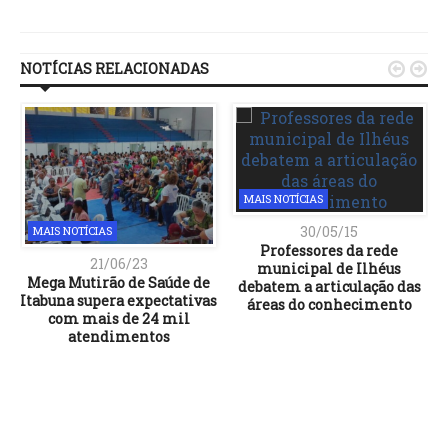
Link
NOTÍCIAS RELACIONADAS


MAIS NOTÍCIAS
30/05/15
MAIS NOTÍCIAS
Professores da rede
21/06/23
municipal de Ilhéus
Mega Mutirão de Saúde de
debatem a articulação das
Itabuna supera expectativas
áreas do conhecimento
com mais de 24 mil
atendimentos