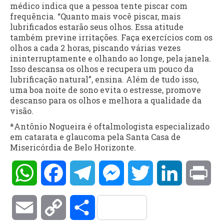
médico indica que a pessoa tente piscar com
frequência. “Quanto mais você piscar, mais
lubrificados estarão seus olhos. Essa atitude
também previne irritações. Faça exercícios com os
olhos a cada 2 horas, piscando várias vezes
ininterruptamente e olhando ao longe, pela janela.
Isso descansa os olhos e recupera um pouco da
lubrificação natural”, ensina. Além de tudo isso,
uma boa noite de sono evita o estresse, promove
descanso para os olhos e melhora a qualidade da
visão.
*Antônio Nogueira é oftalmologista especializado
em catarata e glaucoma pela Santa Casa de
Misericórdia de Belo Horizonte.
WhatsApp
Facebook
Telegram
Messenger
Twitter
LinkedIn
Pri
Email
Copy
Compartilhar