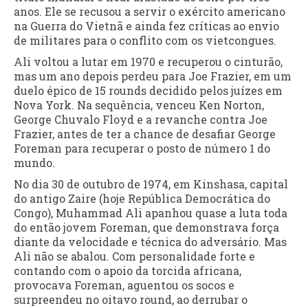
anos. Ele se recusou a servir o exército americano
na Guerra do Vietnã e ainda fez críticas ao envio
de militares para o conflito com os vietcongues.
Ali voltou a lutar em 1970 e recuperou o cinturão,
mas um ano depois perdeu para Joe Frazier, em um
duelo épico de 15 rounds decidido pelos juízes em
Nova York. Na sequência, venceu Ken Norton,
George Chuvalo Floyd e a revanche contra Joe
Frazier, antes de ter a chance de desafiar George
Foreman para recuperar o posto de número 1 do
mundo.
No dia 30 de outubro de 1974, em Kinshasa, capital
do antigo Zaire (hoje República Democrática do
Congo), Muhammad Ali apanhou quase a luta toda
do então jovem Foreman, que demonstrava força
diante da velocidade e técnica do adversário. Mas
Ali não se abalou. Com personalidade forte e
contando com o apoio da torcida africana,
provocava Foreman, aguentou os socos e
surpreendeu no oitavo round, ao derrubar o