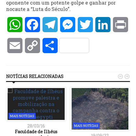
oponente com um potente golpe e ganhar por
nocaute a “Luta do Século”.
WhatsApp
Facebook
Telegram
Messenger
Twitter
LinkedIn
Pri
Email
Copy
Compartilhar
Link
NOTÍCIAS RELACIONADAS


MAIS NOTÍCIAS
28/03/16
MAIS NOTÍCIAS
Faculdade de Ilhéus
19/09/22