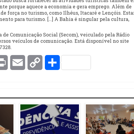
stado busca fortalecer as atividades turísticas também 
tante porque aquece a economia e gera emprego. Além de
e força no turismo, como Ilhéus, Itacaré e Lençóis. Est
nto para turismo. […] A Bahia é singular pela cultura,
ia de Comunicação Social (Secom), veiculado pela Rádio
rsos veículos de comunicação. Está disponível no site
7328.
kedIn
Print
Email
Copy
Compartilhar
Link