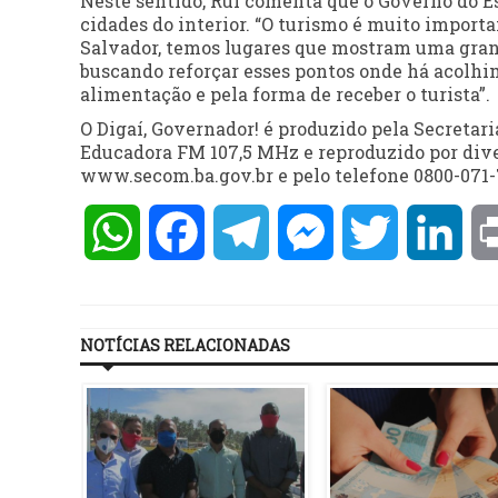
Neste sentido, Rui comenta que o Governo do E
cidades do interior. “O turismo é muito impor
Salvador, temos lugares que mostram uma grand
buscando reforçar esses pontos onde há acolhime
alimentação e pela forma de receber o turista”.
O Digaí, Governador! é produzido pela Secretar
Educadora FM 107,5 MHz e reproduzido por dive
www.secom.ba.gov.br e pelo telefone 0800-071-
WhatsApp
Facebook
Telegram
Messenger
Twitter
Lin
NOTÍCIAS RELACIONADAS