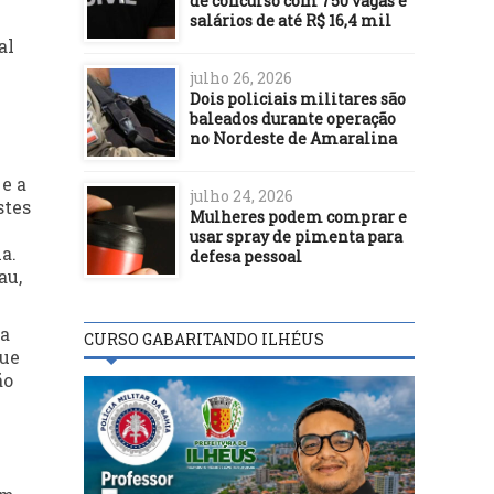
de concurso com 750 vagas e
salários de até R$ 16,4 mil
al
julho 26, 2026
Dois policiais militares são
baleados durante operação
no Nordeste de Amaralina
 e a
julho 24, 2026
stes
Mulheres podem comprar e
usar spray de pimenta para
a.
defesa pessoal
au,
 a
CURSO GABARITANDO ILHÉUS
que
ão