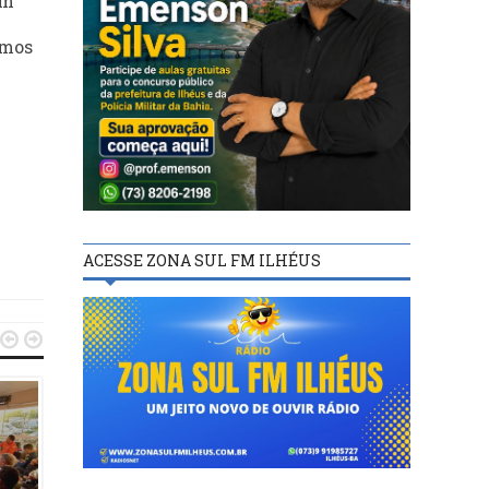
em
amos
ACESSE ZONA SUL FM ILHÉUS


DESTAQUES
27/11/15