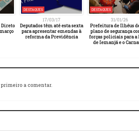
DESTAQUES
DESTAQUES
17/03/17
31/01/26
 Direto
Deputados têm até esta sexta
Prefeitura de Ilhéus d
 março
para apresentar emendas à
plano de segurança c
reforma da Previdência
forças policiais para a
de Iemanjá e o Carna
 primeiro a comentar.