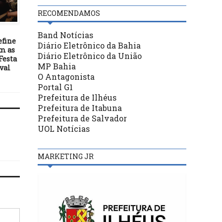
Coordenador da Fitert
assume presidência da
RECOMENDAMOS
DESTAQUES
Panartes
15/01/22
Band Notícias
efine
Estados decidem encer
Diário Eletrônico da Bahia
om as
congelamento de ICMS
Diário Eletrônico da União
 Festa
combustíveis
MP Bahia
val
O Antagonista
Portal G1
Prefeitura de Ilhéus
Prefeitura de Itabuna
Prefeitura de Salvador
UOL Notícias
MARKETING JR