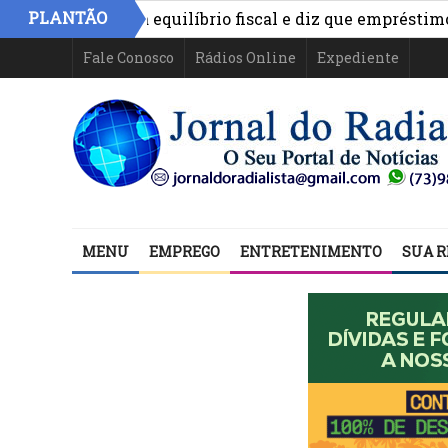
PLANTÃO
nimo aponta equilíbrio fiscal e diz que empréstimos fina
Fale Conosco
Rádios Online
Expediente
MENU
EMPREGO
ENTRETENIMENTO
SUA R