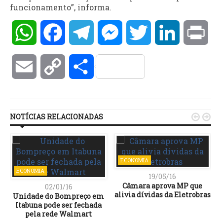
funcionamento”, informa.
WhatsApp
Facebook
Telegram
Messenger
Twitter
LinkedIn
Pri
Email
Copy
Compartilhar
Link
NOTÍCIAS RELACIONADAS


ECONOMIA
ECONOMIA
19/05/16
Câmara aprova MP que
02/01/16
alivia dívidas da Eletrobras
Unidade do Bompreço em
Itabuna pode ser fechada
pela rede Walmart