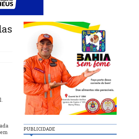
das
l.
pada
PUBLICIDADE
nem