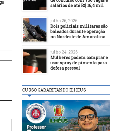
de concurso com 750 vagas e
go
Mercosul suspende
salários de até R$ 16,4 mil
INTERNACIONAL
Venezuela por não cumprir
normas do bloco
01/08/21
Pfizer e Moderna aume
julho 26, 2026
preços de vacinas e
Dois policiais militares são
contrato com União
baleados durante operação
Europeia
no Nordeste de Amaralina
julho 24, 2026
Mulheres podem comprar e
usar spray de pimenta para
defesa pessoal
CURSO GABARITANDO ILHÉUS