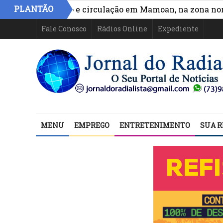
PLANTÃO
ora acesso e circulação em Mamoan, na zona norte de I
Fale Conosco
Rádios Online
Expediente
MENU
EMPREGO
ENTRETENIMENTO
SUA R