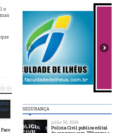
l o
 mas
 que


SEGURANÇA
INTERNACIONAL
julho 30, 2026
Polícia Civil publica edital
 Farc
03/12/16