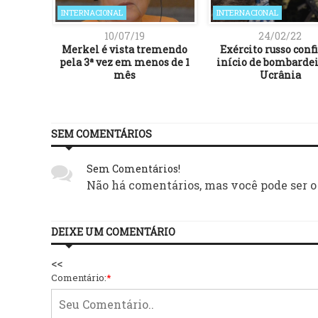
INTERNACIONAL
INTERNACIONAL
10/07/19
24/02/22
Merkel é vista tremendo
Exército russo con
pela 3ª vez em menos de 1
início de bombardei
mês
Ucrânia
SEM COMENTÁRIOS
Sem Comentários!
Não há comentários, mas você pode ser o
DEIXE UM COMENTÁRIO
<<
Comentário:
*