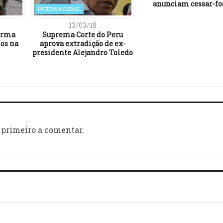
anunciam cessar-fo
INTERNACIONAL
13/03/18
firma
Suprema Corte do Peru
os na
aprova extradição de ex-
presidente Alejandro Toledo
 primeiro a comentar.