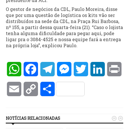
presidente da ACI.
O gestor de negócios da CDL, Paulo Moreira, disse
que por uma questão de logística os kits vão ser
distribuídos na sede da CDL, na Praça Rui Barbosa,
nº 155, a partir dessa quarta-feira (21). “Caso o lojista
tenha alguma dificuldade para pegar aqui, pode
ligar pra o 3084-4525 e nossa equipe fará a entrega
na própria loja”, explicou Paulo.
WhatsApp
Facebook
Telegram
Messenger
Twitter
LinkedIn
Pri
Email
Copy
Compartilhar
Link
NOTÍCIAS RELACIONADAS

